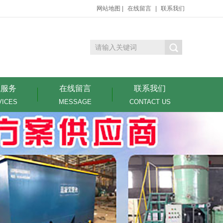
网站地图
|
在线留言
|
联系我们
境服务
在线留言
联系我们
VICES
MESSAGE
CONTACT US