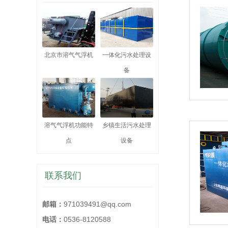
北京市溶气气浮机
一体化污水处理设
备
溶气气浮机功能特
乡镇生活污水处理
点
设备
联系我们
邮箱：
971039491@qq.com
电话：
0536-8120588