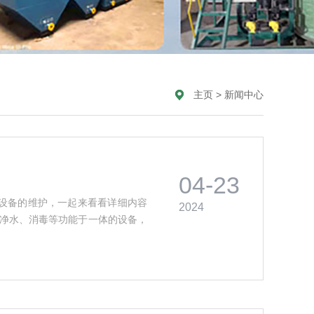
主页
>
新闻中心
04-23
设备的维护，一起来看看详细内容
2024
、净水、消毒等功能于一体的设备，