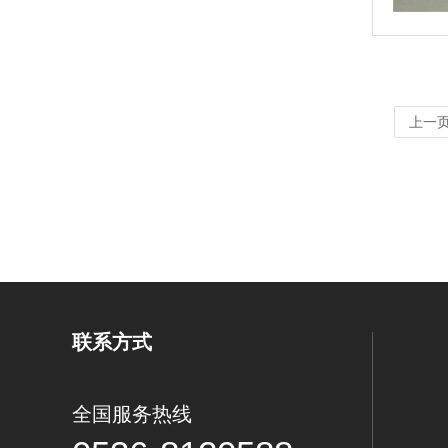
上一
联系方式
全国服务热线