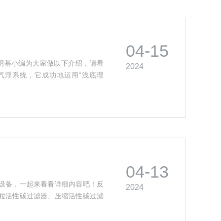
04-15
明基小编为大家做以下介绍，请看
2024
气浮系统，它成功地运用“浅底理
04-13
设备，一起来看看详细内容吧！反
2024
粒活性碳过滤器、压缩活性碳过滤