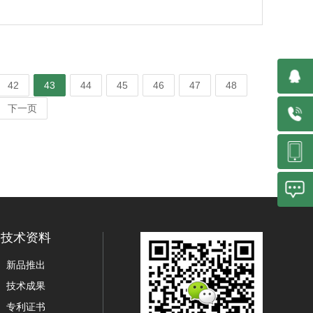
42
43
44
45
46
47
48
下一页
技术资料
新品推出
技术成果
专利证书