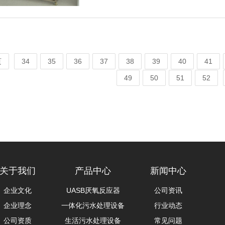
页
34
35
36
37
38
39
40
41
49
50
51
52
关于我们
产品中心
新闻中心
企业文化
UASB厌氧反应器
公司资讯
企业理念
一体化污水处理设备
行业动态
公司资质
生活污水处理设备
常见问题