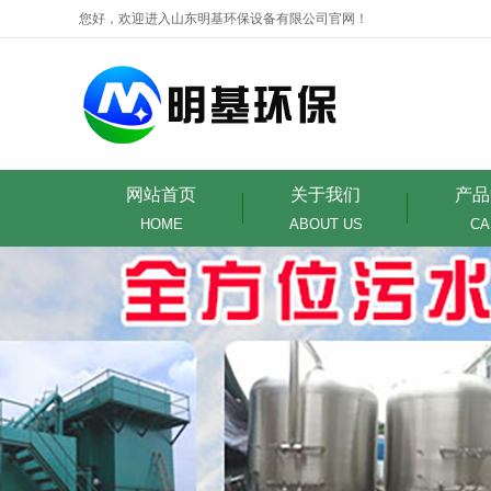
您好，欢迎进入山东明基环保设备有限公司官网！
网站首页
关于我们
产品
HOME
ABOUT US
CA