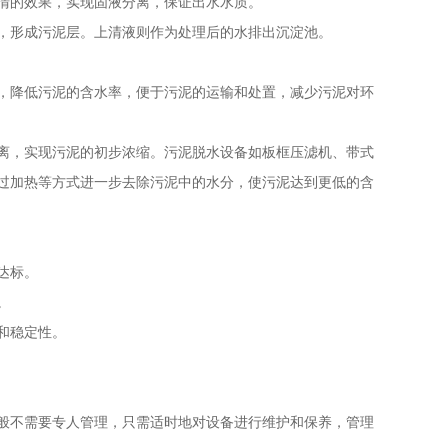
清的效果，实现固液分离，保证出水水质。
，形成污泥层。上清液则作为处理后的水排出沉淀池。
，降低污泥的含水率，便于污泥的运输和处置，减少污泥对环
离，实现污泥的初步浓缩。污泥脱水设备如板框压滤机、带式
过加热等方式进一步去除污泥中的水分，使污泥达到更低的含
达标。
。
和稳定性。
般不需要专人管理，只需适时地对设备进行维护和保养，管理