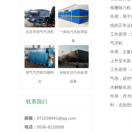
格栅除污机
作用：用于
统的正常运
北京市溶气气浮机
一体化污水处理设
工作原理：
备
气浮机
作用：主要
上升至水面
工作原理：
溶气气浮机功能特
乡镇生活污水处理
气泡，这些
点
设备
水解酸化池
作用：作为
联系我们
时，去除部
邮箱：
971039491@qq.com
电话：
0536-8120588