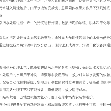
分离生物处理后污水中的活性污泥和其他悬浮固体，使处理后的水达到澄
污水进入沉淀池后，由于水流速度减慢，悬浮固体在重力作用下沉到池底
备
宰污水处理过程中产生的污泥进行处理，包括污泥的浓缩、脱水和干化等
常见的污泥处理设备如污泥浓缩池，通过重力作用使污泥中的水分自然分
通过机械压力将污泥中的水分挤出，使污泥形成泥饼。污泥干化设备则通
采用多种处理工艺，能高效去除污水中的各类污染物，保证出水质量稳定
：处理后的水可用于冲洗、灌溉等非饮用用途，减少对自然水资源的依赖
：配备自动化控制系统，实现运行参数的实时监测和调节，提高处理效率
采用高效处理工艺和节能设备，降低能耗，减少运行成本。
：结构紧凑，占地面积相对较小，便于在屠宰场内安装和维护。
整个处理设备配有自动控制单元和故障报警装置，运行安全可靠，平时一