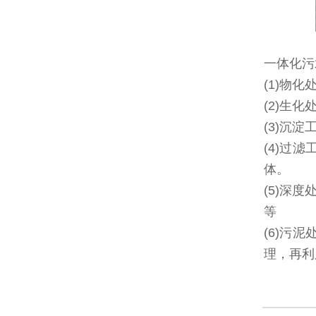
一体化污
(1)物
(2)生
(3)沉
(4)过
体。
(5)深
等
(6)污
理，再利