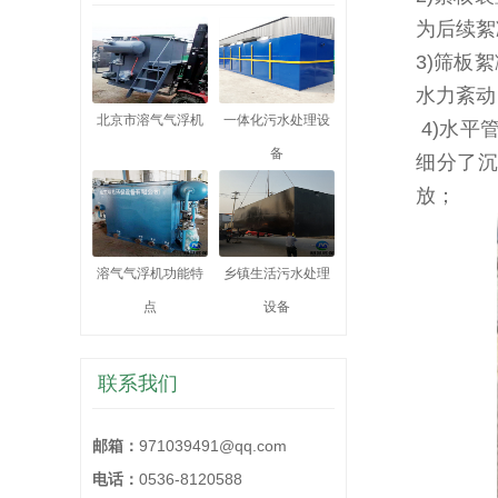
为后续絮
3)筛板
水力紊动
北京市溶气气浮机
一体化污水处理设
4)水平
备
细分了沉
放；
溶气气浮机功能特
乡镇生活污水处理
点
设备
联系我们
邮箱：
971039491@qq.com
电话：
0536-8120588