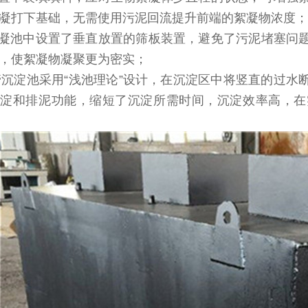
凝打下基础，无需使用污泥回流提升前端的絮凝物浓度
絮凝池中设置了垂直放置的筛板装置，避免了污泥堵塞问
，使絮凝物凝聚更为密实；
管沉淀池采用“浅池理论”设计，在沉淀区中将竖直的过水
淀和排泥功能，缩短了沉淀所需时间，沉淀效率高，在